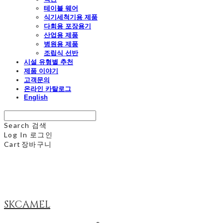
테이블 웨어
식기세척기용 제품
다회용 포장용기
산업용 제품
병원용 제품
조립식 선반
시설 유형별 추천
제품 이야기
고객문의
온라인 카탈로그
English
Search
검색
Log In
로그인
Cart
장바구니
SKCAMEL