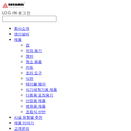
LOG IN
로그인
회사소개
생산설비
제품
컵
저장 용기
쟁반
청소 용품
카트
조리 도구
식판
테이블 웨어
식기세척기용 제품
다회용 포장용기
산업용 제품
병원용 제품
조립식 선반
시설 유형별 추천
제품 이야기
고객문의