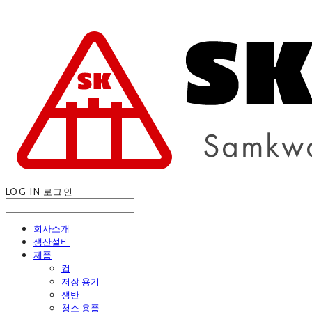
LOG IN
로그인
회사소개
생산설비
제품
컵
저장 용기
쟁반
청소 용품