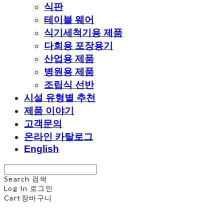
식판
테이블 웨어
식기세척기용 제품
다회용 포장용기
산업용 제품
병원용 제품
조립식 선반
시설 유형별 추천
제품 이야기
고객문의
온라인 카탈로그
English
Search
검색
Log In
로그인
Cart
장바구니