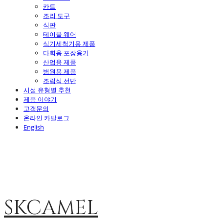
카트
조리 도구
식판
테이블 웨어
식기세척기용 제품
다회용 포장용기
산업용 제품
병원용 제품
조립식 선반
시설 유형별 추천
제품 이야기
고객문의
온라인 카탈로그
English
SKCAMEL