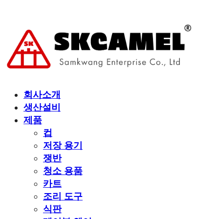
회사소개
생산설비
제품
컵
저장 용기
쟁반
청소 용품
카트
조리 도구
식판