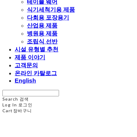
테이블 웨어
식기세척기용 제품
다회용 포장용기
산업용 제품
병원용 제품
조립식 선반
시설 유형별 추천
제품 이야기
고객문의
온라인 카탈로그
English
Search
검색
Log In
로그인
Cart
장바구니