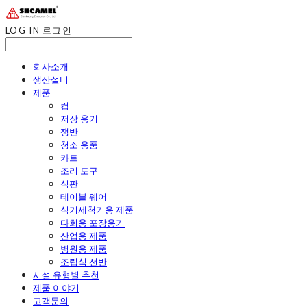
LOG IN
로그인
회사소개
생산설비
제품
컵
저장 용기
쟁반
청소 용품
카트
조리 도구
식판
테이블 웨어
식기세척기용 제품
다회용 포장용기
산업용 제품
병원용 제품
조립식 선반
시설 유형별 추천
제품 이야기
고객문의