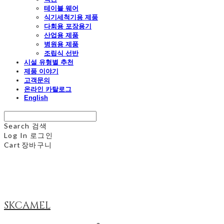
테이블 웨어
식기세척기용 제품
다회용 포장용기
산업용 제품
병원용 제품
조립식 선반
시설 유형별 추천
제품 이야기
고객문의
온라인 카탈로그
English
Search
검색
Log In
로그인
Cart
장바구니
SKCAMEL