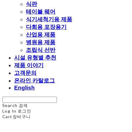
식판
테이블 웨어
식기세척기용 제품
다회용 포장용기
산업용 제품
병원용 제품
조립식 선반
시설 유형별 추천
제품 이야기
고객문의
온라인 카탈로그
English
Search
검색
Log In
로그인
Cart
장바구니