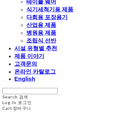
테이블 웨어
식기세척기용 제품
다회용 포장용기
산업용 제품
병원용 제품
조립식 선반
시설 유형별 추천
제품 이야기
고객문의
온라인 카탈로그
English
Search
검색
Log In
로그인
Cart
장바구니