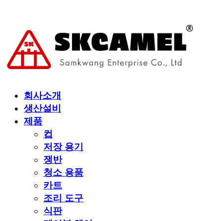
회사소개
생산설비
제품
컵
저장 용기
쟁반
청소 용품
카트
조리 도구
식판