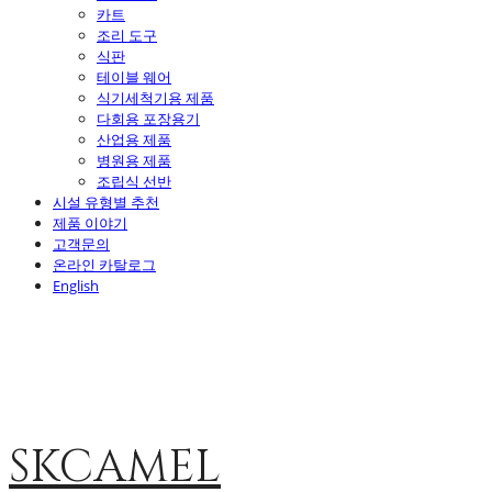
카트
조리 도구
식판
테이블 웨어
식기세척기용 제품
다회용 포장용기
산업용 제품
병원용 제품
조립식 선반
시설 유형별 추천
제품 이야기
고객문의
온라인 카탈로그
English
SKCAMEL