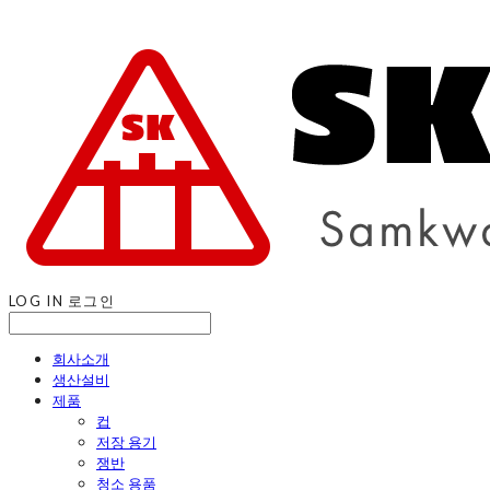
LOG IN
로그인
회사소개
생산설비
제품
컵
저장 용기
쟁반
청소 용품