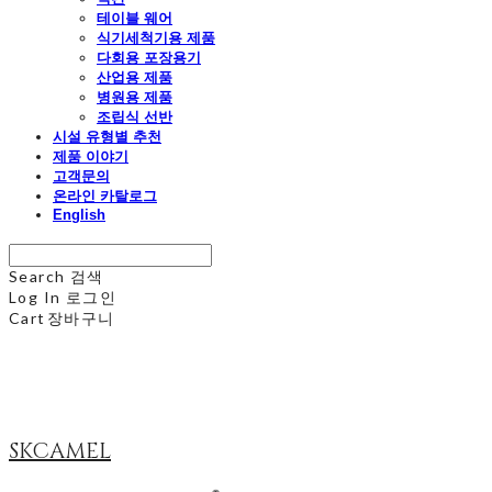
테이블 웨어
식기세척기용 제품
다회용 포장용기
산업용 제품
병원용 제품
조립식 선반
시설 유형별 추천
제품 이야기
고객문의
온라인 카탈로그
English
Search
검색
Log In
로그인
Cart
장바구니
SKCAMEL