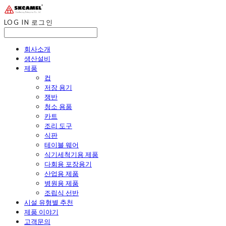
LOG IN
로그인
회사소개
생산설비
제품
컵
저장 용기
쟁반
청소 용품
카트
조리 도구
식판
테이블 웨어
식기세척기용 제품
다회용 포장용기
산업용 제품
병원용 제품
조립식 선반
시설 유형별 추천
제품 이야기
고객문의