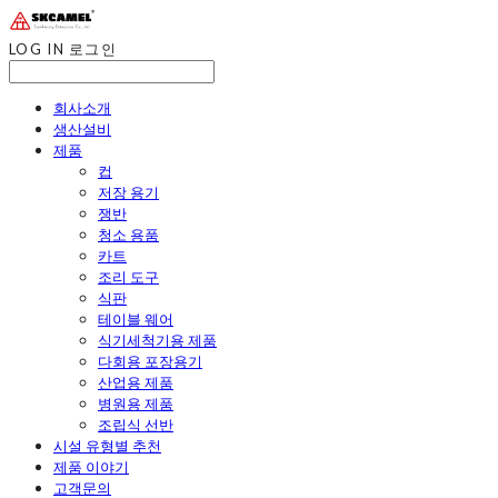
LOG IN
로그인
회사소개
생산설비
제품
컵
저장 용기
쟁반
청소 용품
카트
조리 도구
식판
테이블 웨어
식기세척기용 제품
다회용 포장용기
산업용 제품
병원용 제품
조립식 선반
시설 유형별 추천
제품 이야기
고객문의