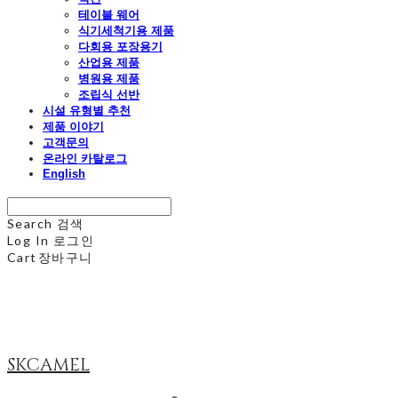
테이블 웨어
식기세척기용 제품
다회용 포장용기
산업용 제품
병원용 제품
조립식 선반
시설 유형별 추천
제품 이야기
고객문의
온라인 카탈로그
English
Search
검색
Log In
로그인
Cart
장바구니
SKCAMEL