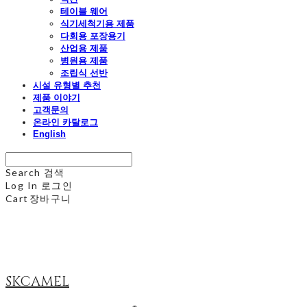
테이블 웨어
식기세척기용 제품
다회용 포장용기
산업용 제품
병원용 제품
조립식 선반
시설 유형별 추천
제품 이야기
고객문의
온라인 카탈로그
English
Search
검색
Log In
로그인
Cart
장바구니
SKCAMEL