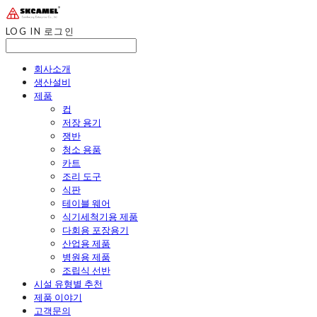
LOG IN
로그인
회사소개
생산설비
제품
컵
저장 용기
쟁반
청소 용품
카트
조리 도구
식판
테이블 웨어
식기세척기용 제품
다회용 포장용기
산업용 제품
병원용 제품
조립식 선반
시설 유형별 추천
제품 이야기
고객문의